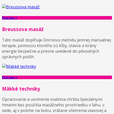
Čítaj viac +
Breussova masáž
Táto masáž doplňuje Dornovu metódu jemnej manuálnej
terapie, pomocou ktorého sú kĺby, stavce a brány
energie bezpečne a presne uvedené do pôvodných
správnych polôh.
Čítaj viac +
Mäkké techniky
Opracovanie a uvolnenie svalstva chrbta špeciálnymi
hmatmi bez použitia masážneho prostriedku v ľahu, v
sede, aj v polohe na boku, vrátane ošetrenia vlasovej a