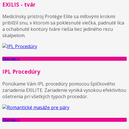
EXILIS - tvár
Medicínsky prístroj Protége Elite sa míľovými krokmi
priblížil snu, v ktorom sa poklesnuté viečka, padnuté líca
a ochabnuté kontúry tváre riešia bez jediného rezu
skalpelom.
Čítaj viac +
IPL Procedúry
Ponúkame Vám IPL procedúry pomocou špičkového
zariadenia EXILITE. Zariadenie vyniká vysokou efektivitou
ošetrenia pri všetkých typoch procedúr.
Čítaj viac +