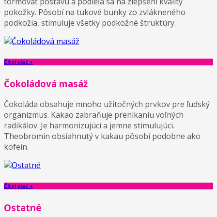
formovať postavu a podieľa sa na zlepšení kvality
pokožky. Pôsobí na tukové bunky zo zvlákneného
podkožia, stimuluje všetky podkožné štruktúry.
Čítaj viac +
Čokoládová masáž
Čokoláda obsahuje mnoho užitočných prvkov pre ľudský
organizmus. Kakao zabraňuje prenikaniu voľných
radikálov. Je harmonizujúcí a jemne stimulujúci.
Theobromin obsiahnutý v kakau pôsobí podobne ako
kofeín.
Čítaj viac +
Ostatné