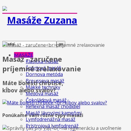
MASÁŽE
Masáž - zaručene
Klasická masáž
príjemné zrelaxovanie
Športová masáž
Dornova metóda
Breussova masáž
Máte bolesti chrbtice,
Mäkké techniky
kĺbov alebo svalov?
Medová masáž
Čokoládová masáž
Reflexná masáž chodidiel
Masáž lávovými kameňmi
Ponúkame Vám rôzne typy masáži
Lymfodrenážna masáž
Prístrojová lymfodrenáž