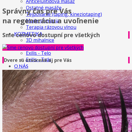
Anticelulitídová masáž
Ostatné masáže
Správny čas pre Vás
Tejpovanie (taping, kineziotaping)
na regeneráciu a uvoľnenie
Maderoterapia
Terapia rázovou vlnou
KOZMETIKA
Sme cenovo dostupní pre všetkých
3D mihalnice
IPL procedúry
Exilis - Telo
Exilis - Tvár
Dvere sú otvorené aj pre Vás
O NÁS
GALÉRIA
CENNÍK
Cenník masáži
Cenník kozmetických služieb
Cenník Exilis Elitte
KONTAKT