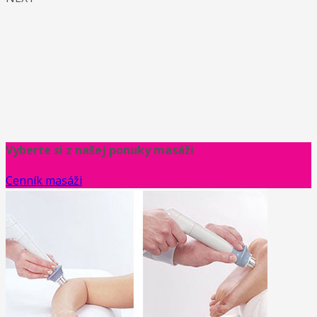
Vyberte si z našej ponuky masáži
Cenník masáži