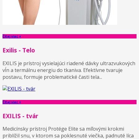
Čítaj viac +
Exilis - Telo
EXILIS je prístroj vysielajúci riadené dávky ultrazvukových
vĺn a termálnu energiu do tkaniva. Efektívne tvaruje
postavu, formuje problematické časti tela...
Čítaj viac +
EXILIS - tvár
Medicínsky prístroj Protége Elite sa míľovými krokmi
priblížil snu, v ktorom sa poklesnuté viečka, padnuté líca