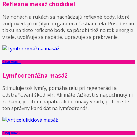
Reflexná masáž chodidiel
Na nohách a rukách sa nachádzajú reflexné body, ktoré
zodpovedajú určitým orgánom a častiam tela. Pôsobením
tlaku na tieto reflexné body sa pôsobí tiež na tok energie
v tele, uvoľňuje sa napätie, upravuje sa prekrvenie.
Čítaj viac +
Lymfodrenážna masáž
Stimuluje tok lymfy, pomáha telu pri regenerácii a
odstraňovaní škodlivín. Ak máte ťažkosti s napuchnutými
nohami, pocitom napätia alebo únavy v nich, potom ste
ten správny kandidát na lymfodrenáž.
Čítaj viac +