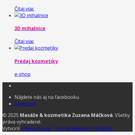
Čítaj viac
3D mihalnice
Čítaj viac
Predaj kozmetiky
e-shop
Nájdete nás aj na facebooku
Facebook
© 2025
Masáže & kozmetika Zuzana Máčková
. Všetky
práva vyhradené.
Vytvoril
Interactive.sk - tvorba webových stránok