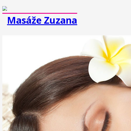
MASÁŽE
Klasická masáž
Športová masáž
Dornova metóda
Breussova masáž
Mäkké techniky
Medová masáž
Čokoládová masáž
Reflexná masáž chodidiel
Masáž lávovými kameňmi
Lymfodrenážna masáž
Prístrojová lymfodrenáž