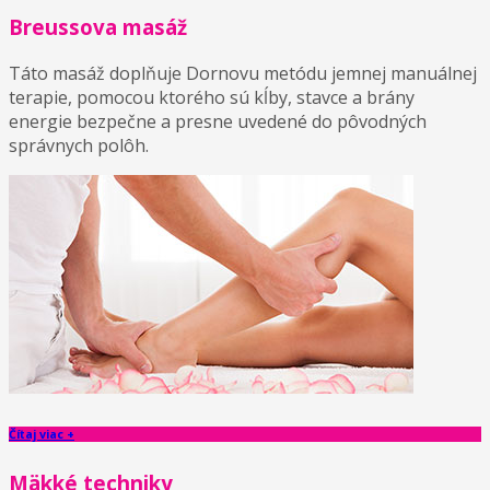
Breussova masáž
Táto masáž doplňuje Dornovu metódu jemnej manuálnej
terapie, pomocou ktorého sú kĺby, stavce a brány
energie bezpečne a presne uvedené do pôvodných
správnych polôh.
Čítaj viac +
Mäkké techniky