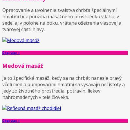
Opracovanie a uvolnenie svalstva chrbta špeciálnymi
hmatmi bez použitia masážneho prostriedku v ľahu, v
sede, aj v polohe na boku, vrátane ošetrenia vlasovej a
tvárovej časti hlavy.
Čítaj viac +
Medová masáž
Je to špecifická masáž, kedy sa na chrbát nanesie pravý
včelí med a pumpovacími hmatmi sa vysávajú nečistoty a
jedy zo životného prostredia, potravín, liekov
nahromadených v tele človeka.
Čítaj viac +