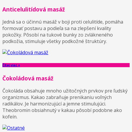
Anticelulitídová masáž
Jedná sa o účinnú masáž v boji proti celulitíde, pomáha
formovať postavu a podieľa sa na zlepšení kvality
pokožky. Pôsobí na tukové bunky zo zvlákneného
podkožia, stimuluje všetky podkožné štruktúry.
Čítaj viac +
Čokoládová masáž
Čokoláda obsahuje mnoho užitočných prvkov pre ľudský
organizmus. Kakao zabraňuje prenikaniu voľných
radikálov. Je harmonizujúcí a jemne stimulujúci.
Theobromin obsiahnutý v kakau pôsobí podobne ako
kofeín.