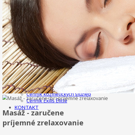
Anticelulitídová masáž
Ostatné masáže
Tejpovanie (taping, kineziotaping)
Maderoterapia
Terapia rázovou vlnou
KOZMETIKA
3D mihalnice
IPL procedúry
Exilis - Telo
Exilis - Tvár
O NÁS
GALÉRIA
CENNÍK
Cenník masáži
Cenník kozmetických služieb
Cenník Exilis Elitte
KONTAKT
Masáž - zaručene
príjemné zrelaxovanie