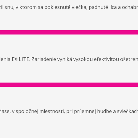
ížil snu, v ktorom sa poklesnuté viečka, padnuté líca a ocha
a EXILITE. Zariadenie vyniká vysokou efektivitou ošetreni
 v spoločnej miestnosti, pri príjemnej hudbe a sviečkach. 