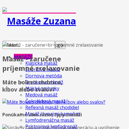
MASÁŽE
Masáž - zaručene
Klasická masáž
príjemné zrelaxovanie
Športová masáž
Dornova metóda
Máte bolesti chrbtice,
Breussova masáž
Mäkké techniky
kĺbov alebo svalov?
Medová masáž
Čokoládová masáž
Reflexná masáž chodidiel
Masáž lávovými kameňmi
Ponúkame Vám rôzne typy masáži
Lymfodrenážna masáž
Prístrojová lymfodrenáž