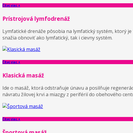
Čítaj viac +
Prístrojová lymfodrenáž
Lymfatické drenáže pôsobia na lymfatický systém, ktorý je 
snažia obnoviť ako lymfatický, tak i cievny systém.
Čítaj viac +
Klasická masáž
Ide o masáž, ktorá odstraňuje únavu a posilňuje regenerác
návratu žilovej krvi a miazgy z periférií do obehového cent
Čítaj viac +
Športová masáž