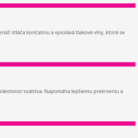
enáž stláča končatinu a vyvolává tlakové vlny, ktoré se
bolestivosť svalstva. Napomáha lepšiemu prekrveniu a