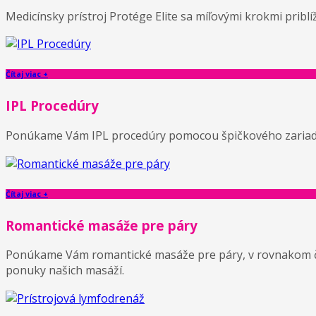
Medicínsky prístroj Protége Elite sa míľovými krokmi pribl
Čítaj viac +
IPL Procedúry
Ponúkame Vám IPL procedúry pomocou špičkového zariadeni
Čítaj viac +
Romantické masáže pre páry
Ponúkame Vám romantické masáže pre páry, v rovnakom čase,
ponuky našich masáží.