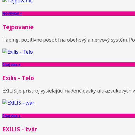
NOVINKA! +
Tejpovanie
Taping, pozitívne pôsobí na obehový a nervový systém. Pom
Čítaj viac +
Exilis - Telo
EXILIS je prístroj vysielajúci riadené dávky ultrazvukových 
Čítaj viac +
EXILIS - tvár