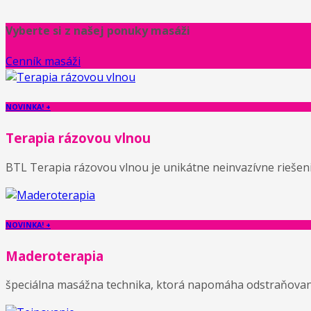
Vyberte si z našej ponuky masáži
Cenník masáži
NOVINKA! +
Terapia rázovou vlnou
BTL Terapia rázovou vlnou je unikátne neinvazívne riešenie
NOVINKA! +
Maderoterapia
špeciálna masážna technika, ktorá napomáha odstraňovaniu 