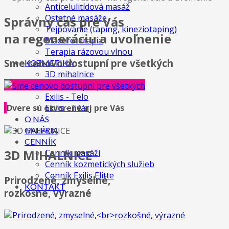
Anticelulitídová masáž
Ostatné masáže
Správny čas pre Vás
Tejpovanie (taping, kineziotaping)
na regeneráciu a uvoľnenie
Maderoterapia
Terapia rázovou vlnou
Sme cenovo dostupní pre všetkých
KOZMETIKA
3D mihalnice
IPL procedúry
Exilis - Telo
Exilis - Tvár
Dvere sú otvorené aj pre Vás
O NÁS
GALÉRIA
CENNÍK
3D MIHALNICE
Cenník masáži
Cenník kozmetických služieb
Cenník Exilis Elitte
Prirodzené, zmyselné,
KONTAKT
rozkošné, výrazné