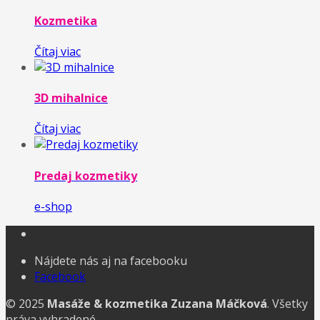
Kozmetika
Čítaj viac
3D mihalnice
Čítaj viac
Predaj kozmetiky
e-shop
Nájdete nás aj na facebooku
Facebook
© 2025
Masáže & kozmetika Zuzana Máčková
. Všetky
práva vyhradené.