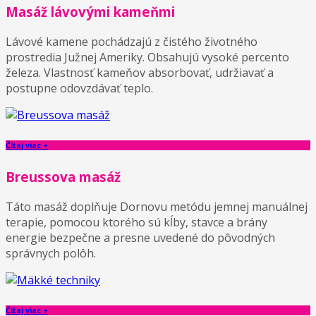
Masáž lávovými kameňmi
Lávové kamene pochádzajú z čistého životného
prostredia Južnej Ameriky. Obsahujú vysoké percento
železa. Vlastnosť kameňov absorbovať, udržiavať a
postupne odovzdávať teplo.
Čítaj viac +
Breussova masáž
Táto masáž doplňuje Dornovu metódu jemnej manuálnej
terapie, pomocou ktorého sú kĺby, stavce a brány
energie bezpečne a presne uvedené do pôvodných
správnych polôh.
Čítaj viac +