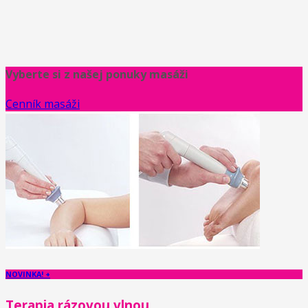
Vyberte si z našej ponuky masáži
Cenník masáži
NOVINKA! +
Terapia rázovou vlnou