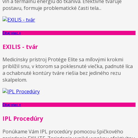
vĺn a termálnu energiu do tkaniva. Efektívne tvaruje
postavu, formuje problematické časti tela...
Čítaj viac +
EXILIS - tvár
Medicínsky prístroj Protége Elite sa míľovými krokmi
priblížil snu, v ktorom sa poklesnuté viečka, padnuté líca
a ochabnuté kontúry tváre riešia bez jediného rezu
skalpelom.
Čítaj viac +
IPL Procedúry
Ponúkame Vám IPL procedúry pomocou špičkového