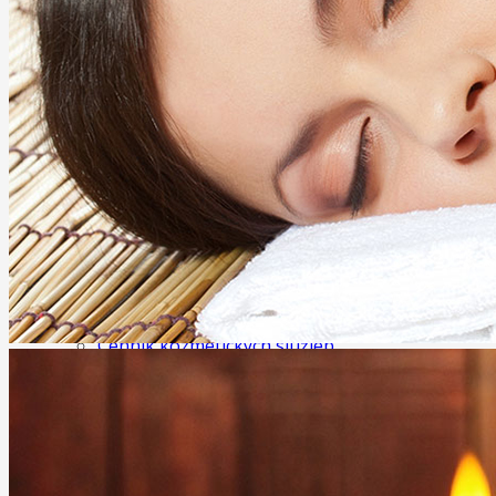
Anticelulitídová masáž
Ostatné masáže
Tejpovanie (taping, kineziotaping)
Maderoterapia
Terapia rázovou vlnou
KOZMETIKA
3D mihalnice
IPL procedúry
Exilis - Telo
Exilis - Tvár
O NÁS
GALÉRIA
CENNÍK
Cenník masáži
Cenník kozmetických služieb
Cenník Exilis Elitte
KONTAKT