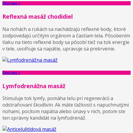
Čítaj viac +
Reflexná masáž chodidiel
Na nohách a rukách sa nachádzajú reflexné body, ktoré
zodpovedajú určitým orgánom a častiam tela. Pôsobením
tlaku na tieto reflexné body sa pôsobí tiež na tok energie
v tele, uvoľňuje sa napätie, upravuje sa prekrvenie.
Čítaj viac +
Lymfodrenážna masáž
Stimuluje tok lymfy, pomáha telu pri regenerácii a
odstraňovaní škodlivín. Ak máte ťažkosti s napuchnutými
nohami, pocitom napätia alebo únavy v nich, potom ste
ten správny kandidát na lymfodrenáž.