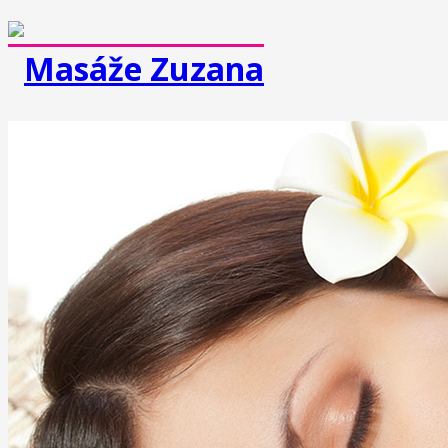
MASÁŽE
Klasická masáž
Športová masáž
Dornova metóda
Breussova masáž
Mäkké techniky
Medová masáž
Čokoládová masáž
Reflexná masáž chodidiel
Masáž lávovými kameňmi
Lymfodrenážna masáž
Prístrojová lymfodrenáž