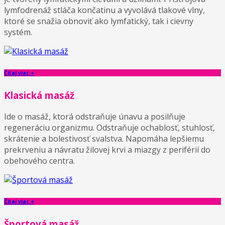
lymfodrenáž stláča končatinu a vyvolává tlakové vlny,
ktoré se snažia obnoviť ako lymfatický, tak i cievny
systém.
Čítaj viac +
Klasická masáž
Ide o masáž, ktorá odstraňuje únavu a posilňuje
regeneráciu organizmu. Odstraňuje ochablosť, stuhlosť,
skrátenie a bolestivosť svalstva. Napomáha lepšiemu
prekrveniu a návratu žilovej krvi a miazgy z periférií do
obehového centra.
Čítaj viac +
Športová masáž