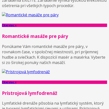
zariadenia EXILITE. Zariadenie vyniká vysokou efektivitou
ošetrenia pri všetkých typoch procedúr.
Čítaj viac +
Romantické masáže pre páry
Ponúkame Vám romantické masáže pre páry, v
rovnakom čase, v spoločnej miestnosti, pri príjemnej
hudbe a sviečkach. K dispozícií masér a masérka. Vyberte
si zo širokej ponuky našich masáží.
Čítaj viac +
Prístrojová lymfodrenáž
Lymfatické drenáže pôsobia na lymfatický systém, ktorý
je tvorený lymfatickými cievami a uzlinami. Prístrojová