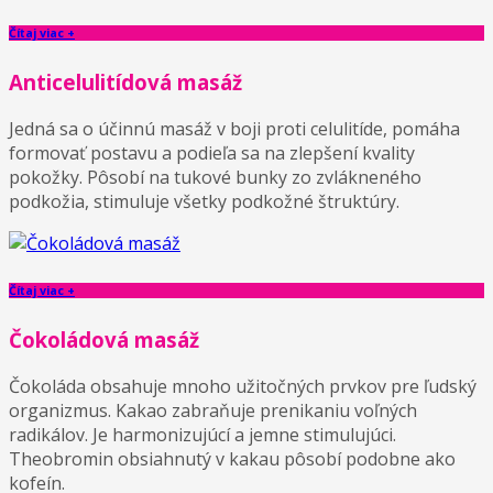
Čítaj viac +
Anticelulitídová masáž
Jedná sa o účinnú masáž v boji proti celulitíde, pomáha
formovať postavu a podieľa sa na zlepšení kvality
pokožky. Pôsobí na tukové bunky zo zvlákneného
podkožia, stimuluje všetky podkožné štruktúry.
Čítaj viac +
Čokoládová masáž
Čokoláda obsahuje mnoho užitočných prvkov pre ľudský
organizmus. Kakao zabraňuje prenikaniu voľných
radikálov. Je harmonizujúcí a jemne stimulujúci.
Theobromin obsiahnutý v kakau pôsobí podobne ako
kofeín.