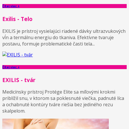
Čítaj viac +
Exilis - Telo
EXILIS je prístroj vysielajúci riadené dávky ultrazvukových
vĺn a termálnu energiu do tkaniva. Efektívne tvaruje
postavu, formuje problematické časti tela...
Čítaj viac +
EXILIS - tvár
Medicínsky prístroj Protége Elite sa míľovými krokmi
priblížil snu, v ktorom sa poklesnuté viečka, padnuté líca
a ochabnuté kontúry tváre riešia bez jediného rezu
skalpelom.