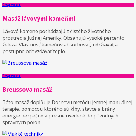
Čítaj viac +
Masáž lávovými kameňmi
Lávové kamene pochádzajú z čistého životného
prostredia Južnej Ameriky. Obsahujú vysoké percento
železa. Vlastnosť kameňov absorbovať, udržiavať a
postupne odovzdávať teplo.
Čítaj viac +
Breussova masáž
Táto masáž doplňuje Dornovu metódu jemnej manuálnej
terapie, pomocou ktorého sú kĺby, stavce a brány
energie bezpečne a presne uvedené do pôvodných
správnych polôh.