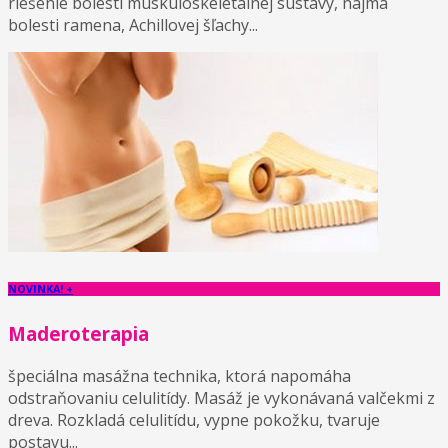
riešenie bolesti muskuloskeletálnej sústavy, najmä
bolesti ramena, Achillovej šľachy...
NOVINKA! +
Maderoterapia
špeciálna masážna technika, ktorá napomáha
odstraňovaniu celulitídy. Masáž je vykonávaná valčekmi z
dreva. Rozkladá celulitídu, vypne pokožku, tvaruje
postavu...