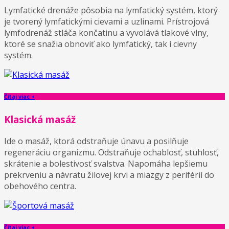
Lymfatické drenáže pôsobia na lymfatický systém, ktorý
je tvorený lymfatickými cievami a uzlinami. Prístrojová
lymfodrenáž stláča končatinu a vyvolává tlakové vlny,
ktoré se snažia obnoviť ako lymfatický, tak i cievny
systém.
Čítaj viac +
Klasická masáž
Ide o masáž, ktorá odstraňuje únavu a posilňuje
regeneráciu organizmu. Odstraňuje ochablosť, stuhlosť,
skrátenie a bolestivosť svalstva. Napomáha lepšiemu
prekrveniu a návratu žilovej krvi a miazgy z periférií do
obehového centra.
Čítaj viac +