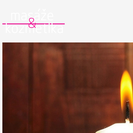
MASÁŽE
Klasická masáž
Športová masáž
Dornova metóda
Breussova masáž
Mäkké techniky
Medová masáž
Čokoládová masáž
Reflexná masáž chodidiel
Masáž lávovými kameňmi
Lymfodrenážna masáž