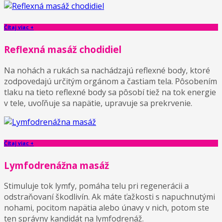
Čítaj viac +
Reflexná masáž chodidiel
Na nohách a rukách sa nachádzajú reflexné body, ktoré
zodpovedajú určitým orgánom a častiam tela. Pôsobením
tlaku na tieto reflexné body sa pôsobí tiež na tok energie
v tele, uvoľňuje sa napätie, upravuje sa prekrvenie.
Čítaj viac +
Lymfodrenážna masáž
Stimuluje tok lymfy, pomáha telu pri regenerácii a
odstraňovaní škodlivín. Ak máte ťažkosti s napuchnutými
nohami, pocitom napätia alebo únavy v nich, potom ste
ten správny kandidát na lymfodrenáž.