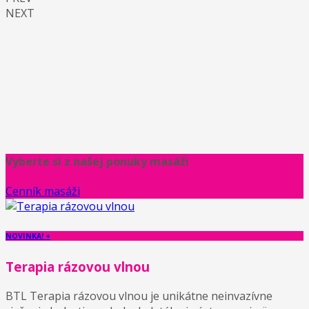
NEXT
Vyberte si z našej ponuky masáži
Cenník masáži
NOVINKA! +
Terapia rázovou vlnou
BTL Terapia rázovou vlnou je unikátne neinvazívne