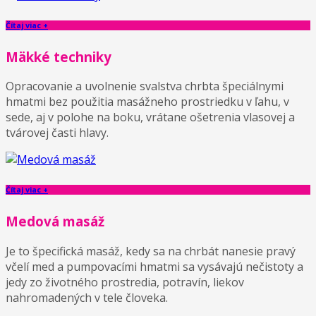
Čítaj viac +
Mäkké techniky
Opracovanie a uvolnenie svalstva chrbta špeciálnymi
hmatmi bez použitia masážneho prostriedku v ľahu, v
sede, aj v polohe na boku, vrátane ošetrenia vlasovej a
tvárovej časti hlavy.
Čítaj viac +
Medová masáž
Je to špecifická masáž, kedy sa na chrbát nanesie pravý
včelí med a pumpovacími hmatmi sa vysávajú nečistoty a
jedy zo životného prostredia, potravín, liekov
nahromadených v tele človeka.