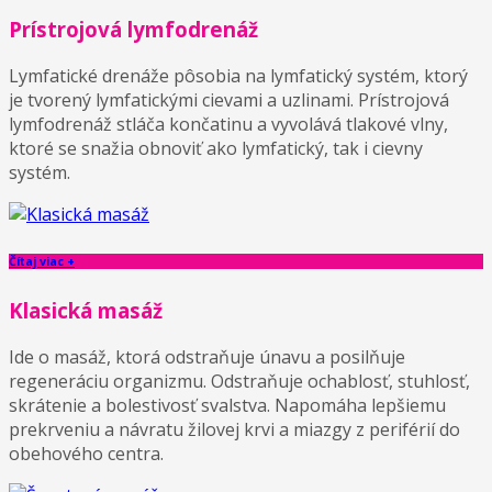
Prístrojová lymfodrenáž
Lymfatické drenáže pôsobia na lymfatický systém, ktorý
je tvorený lymfatickými cievami a uzlinami. Prístrojová
lymfodrenáž stláča končatinu a vyvolává tlakové vlny,
ktoré se snažia obnoviť ako lymfatický, tak i cievny
systém.
Čítaj viac +
Klasická masáž
Ide o masáž, ktorá odstraňuje únavu a posilňuje
regeneráciu organizmu. Odstraňuje ochablosť, stuhlosť,
skrátenie a bolestivosť svalstva. Napomáha lepšiemu
prekrveniu a návratu žilovej krvi a miazgy z periférií do
obehového centra.