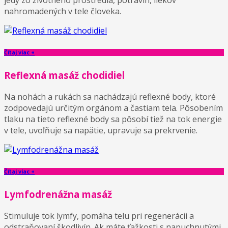
jedy zo životného prostredia, potravín, liekov
nahromadených v tele človeka.
Čítaj viac +
Reflexná masáž chodidiel
Na nohách a rukách sa nachádzajú reflexné body, ktoré
zodpovedajú určitým orgánom a častiam tela. Pôsobením
tlaku na tieto reflexné body sa pôsobí tiež na tok energie
v tele, uvoľňuje sa napätie, upravuje sa prekrvenie.
Čítaj viac +
Lymfodrenážna masáž
Stimuluje tok lymfy, pomáha telu pri regenerácii a
odstraňovaní škodlivín. Ak máte ťažkosti s napuchnutými