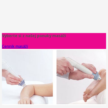
Vyberte si z našej ponuky masáži
Cenník masáži