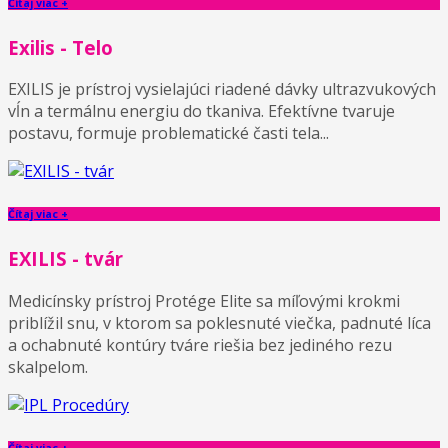
Čítaj viac +
Exilis - Telo
EXILIS je prístroj vysielajúci riadené dávky ultrazvukových
vĺn a termálnu energiu do tkaniva. Efektívne tvaruje
postavu, formuje problematické časti tela...
Čítaj viac +
EXILIS - tvár
Medicínsky prístroj Protége Elite sa míľovými krokmi
priblížil snu, v ktorom sa poklesnuté viečka, padnuté líca
a ochabnuté kontúry tváre riešia bez jediného rezu
skalpelom.
Čítaj viac +