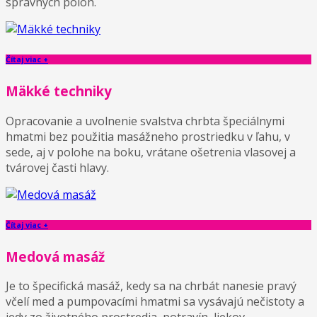
správnych polôh.
Čítaj viac +
Mäkké techniky
Opracovanie a uvolnenie svalstva chrbta špeciálnymi
hmatmi bez použitia masážneho prostriedku v ľahu, v
sede, aj v polohe na boku, vrátane ošetrenia vlasovej a
tvárovej časti hlavy.
Čítaj viac +
Medová masáž
Je to špecifická masáž, kedy sa na chrbát nanesie pravý
včelí med a pumpovacími hmatmi sa vysávajú nečistoty a