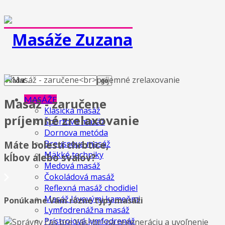
MASÁŽE
Masáž - zaručene
Klasická masáž
príjemné zrelaxovanie
Športová masáž
Dornova metóda
Breussova masáž
Máte bolesti chrbtice,
Mäkké techniky
kĺbov alebo svalov?
Medová masáž
Čokoládová masáž
Reflexná masáž chodidiel
Masáž lávovými kameňmi
Ponúkame Vám rôzne typy masáži
Lymfodrenážna masáž
Prístrojová lymfodrenáž