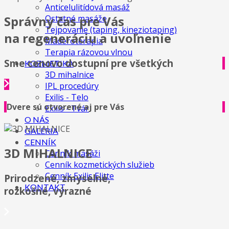
Anticelulitídová masáž
Správny čas pre Vás
Ostatné masáže
Tejpovanie (taping, kineziotaping)
na regeneráciu a uvoľnenie
Maderoterapia
Terapia rázovou vlnou
Sme cenovo dostupní pre všetkých
KOZMETIKA
3D mihalnice
IPL procedúry
Exilis - Telo
Dvere sú otvorené aj pre Vás
Exilis - Tvár
O NÁS
GALÉRIA
CENNÍK
3D MIHALNICE
Cenník masáži
Cenník kozmetických služieb
Cenník Exilis Elitte
Prirodzené, zmyselné,
KONTAKT
rozkošné, výrazné