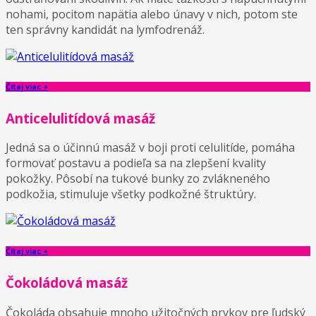
nohami, pocitom napätia alebo únavy v nich, potom ste
ten správny kandidát na lymfodrenáž.
Čítaj viac +
Anticelulitídová masáž
Jedná sa o účinnú masáž v boji proti celulitíde, pomáha
formovať postavu a podieľa sa na zlepšení kvality
pokožky. Pôsobí na tukové bunky zo zvlákneného
podkožia, stimuluje všetky podkožné štruktúry.
Čítaj viac +
Čokoládová masáž
Čokoláda obsahuje mnoho užitočných prvkov pre ľudský