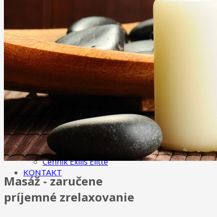
Anticelulitídová masáž
Ostatné masáže
Tejpovanie (taping, kineziotaping)
Maderoterapia
Terapia rázovou vlnou
KOZMETIKA
3D mihalnice
IPL procedúry
Exilis - Telo
Exilis - Tvár
O NÁS
GALÉRIA
CENNÍK
Cenník masáži
Cenník kozmetických služieb
Cenník Exilis Elitte
KONTAKT
Masáž - zaručene
príjemné zrelaxovanie