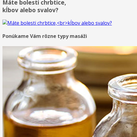
Máte bolesti chrbtice,
kĺbov alebo svalov?
Ponúkame Vám rôzne typy masáži