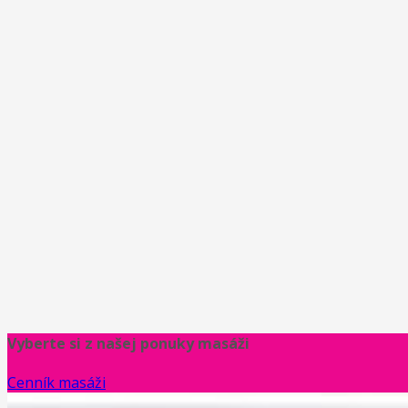
Vyberte si z našej ponuky masáži
Cenník masáži