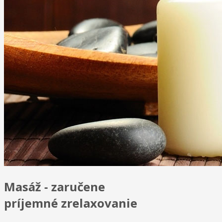
3D mihalnice
IPL procedúry
Exilis - Telo
Exilis - Tvár
O NÁS
GALÉRIA
CENNÍK
Cenník masáži
Cenník kozmetických služieb
Cenník Exilis Elitte
KONTAKT
Masáž - zaručene
príjemné zrelaxovanie