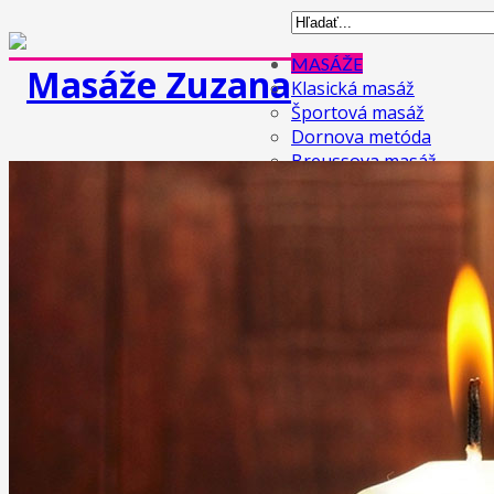
MASÁŽE
Klasická masáž
Športová masáž
Dornova metóda
Breussova masáž
Mäkké techniky
Medová masáž
Čokoládová masáž
Reflexná masáž chodidiel
Masáž lávovými kameňmi
Lymfodrenážna masáž
Prístrojová lymfodrenáž
Anticelulitídová masáž
Ostatné masáže
Tejpovanie (taping, kineziotaping)
Maderoterapia
Terapia rázovou vlnou
KOZMETIKA