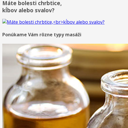
Máte bolesti chrbtice,
kĺbov alebo svalov?
Ponúkame Vám rôzne typy masáži