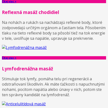
Čítaj viac +
Reflexná masáž chodidiel
Na nohách a rukách sa nachádzajú reflexné body, ktoré
zodpovedajú určitým orgánom a častiam tela. Pôsobením
tlaku na tieto reflexné body sa pôsobí tiež na tok energie
v tele, uvoľňuje sa napätie, upravuje sa prekrvenie.
Čítaj viac +
Lymfodrenážna masáž
Stimuluje tok lymfy, pomáha telu pri regenerácii a
odstraňovaní škodlivín. Ak máte ťažkosti s napuchnutými
nohami, pocitom napätia alebo únavy v nich, potom ste
ten správny kandidát na lymfodrenáž.