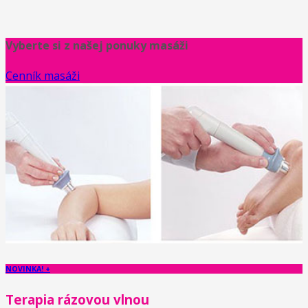
Vyberte si z našej ponuky masáži
Cenník masáži
NOVINKA! +
Terapia rázovou vlnou