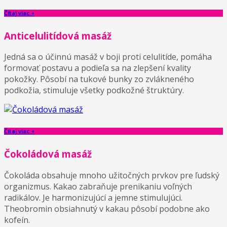
Čítaj viac +
Anticelulitídová masáž
Jedná sa o účinnú masáž v boji proti celulitíde, pomáha
formovať postavu a podieľa sa na zlepšení kvality
pokožky. Pôsobí na tukové bunky zo zvlákneného
podkožia, stimuluje všetky podkožné štruktúry.
Čítaj viac +
Čokoládová masáž
Čokoláda obsahuje mnoho užitočných prvkov pre ľudský
organizmus. Kakao zabraňuje prenikaniu voľných
radikálov. Je harmonizujúcí a jemne stimulujúci.
Theobromin obsiahnutý v kakau pôsobí podobne ako
kofeín.