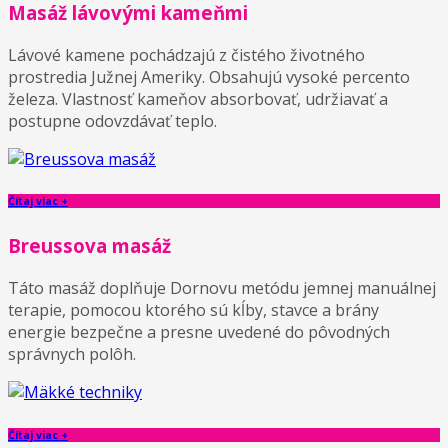
Masáž lávovými kameňmi
Lávové kamene pochádzajú z čistého životného
prostredia Južnej Ameriky. Obsahujú vysoké percento
železa. Vlastnosť kameňov absorbovať, udržiavať a
postupne odovzdávať teplo.
Čítaj viac +
Breussova masáž
Táto masáž doplňuje Dornovu metódu jemnej manuálnej
terapie, pomocou ktorého sú kĺby, stavce a brány
energie bezpečne a presne uvedené do pôvodných
správnych polôh.
Čítaj viac +