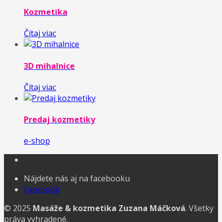
Kozmetika
Čítaj viac
3D mihalnice
Čítaj viac
Predaj kozmetiky
e-shop
Nájdete nás aj na facebooku
Facebook
© 2025
Masáže & kozmetika Zuzana Máčková
. Všetky
práva vyhradené.