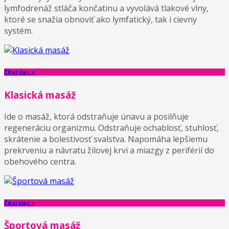
lymfodrenáž stláča končatinu a vyvolává tlakové vlny,
ktoré se snažia obnoviť ako lymfatický, tak i cievny
systém.
Čítaj viac +
Klasická masáž
Ide o masáž, ktorá odstraňuje únavu a posilňuje
regeneráciu organizmu. Odstraňuje ochablosť, stuhlosť,
skrátenie a bolestivosť svalstva. Napomáha lepšiemu
prekrveniu a návratu žilovej krvi a miazgy z periférií do
obehového centra.
Čítaj viac +
Športová masáž