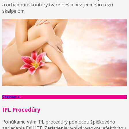
a ochabnuté kontúry tváre riešia bez jediného rezu
skalpelom.
Čítaj viac +
IPL Procedúry
Ponúkame Vám IPL procedúry pomocou špičkového
zariadenia EXILITE. Zariadenie vyniká vysokou efektivitou