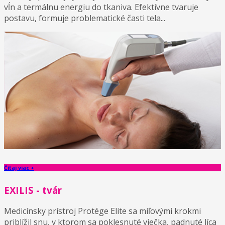
vĺn a termálnu energiu do tkaniva. Efektívne tvaruje
postavu, formuje problematické časti tela...
Čítaj viac +
EXILIS - tvár
Medicínsky prístroj Protége Elite sa míľovými krokmi
priblížil snu, v ktorom sa poklesnuté viečka, padnuté líca