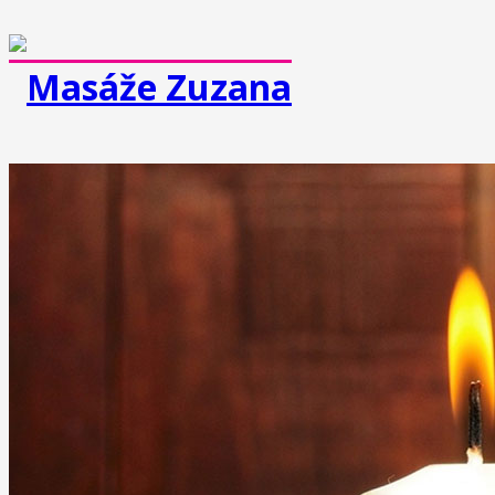
MASÁŽE
Klasická masáž
Športová masáž
Dornova metóda
Breussova masáž
Mäkké techniky
Medová masáž
Čokoládová masáž
Reflexná masáž chodidiel
Masáž lávovými kameňmi
Lymfodrenážna masáž
Prístrojová lymfodrenáž