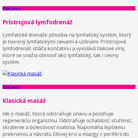
Čítaj viac +
Prístrojová lymfodrenáž
Lymfatické drenáže pôsobia na lymfatický systém, ktorý
je tvorený lymfatickými cievami a uzlinami. Prístrojová
lymfodrenáž stláča končatinu a vyvolává tlakové vlny,
ktoré se snažia obnoviť ako lymfatický, tak i cievny
systém.
Čítaj viac +
Klasická masáž
Ide o masáž, ktorá odstraňuje únavu a posilňuje
regeneráciu organizmu. Odstraňuje ochablosť, stuhlosť,
skrátenie a bolestivosť svalstva. Napomáha lepšiemu
prekrveniu a návratu žilovej krvi a miazgy z periférií do