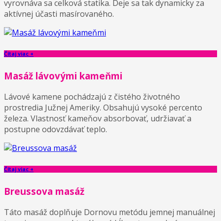
vyrovnáva sa celková statika. Deje sa tak dynamicky za
aktívnej účasti masírovaného.
Čítaj viac +
Masáž lávovými kameňmi
Lávové kamene pochádzajú z čistého životného
prostredia Južnej Ameriky. Obsahujú vysoké percento
železa. Vlastnosť kameňov absorbovať, udržiavať a
postupne odovzdávať teplo.
Čítaj viac +
Breussova masáž
Táto masáž doplňuje Dornovu metódu jemnej manuálnej