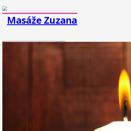
MASÁŽE
Klasická masáž
Športová masáž
Dornova metóda
Breussova masáž
Mäkké techniky
Medová masáž
Čokoládová masáž
Reflexná masáž chodidiel
Masáž lávovými kameňmi
Lymfodrenážna masáž
Prístrojová lymfodrenáž