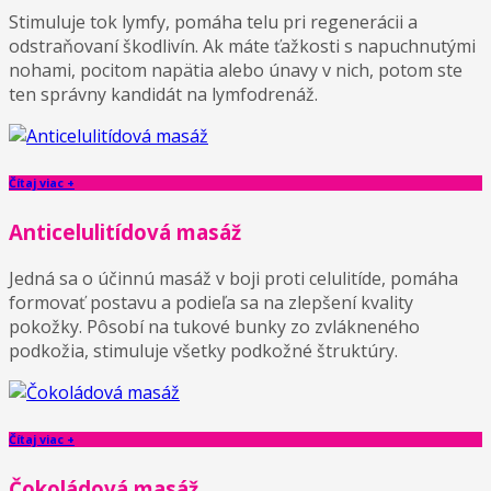
Stimuluje tok lymfy, pomáha telu pri regenerácii a
odstraňovaní škodlivín. Ak máte ťažkosti s napuchnutými
nohami, pocitom napätia alebo únavy v nich, potom ste
ten správny kandidát na lymfodrenáž.
Čítaj viac +
Anticelulitídová masáž
Jedná sa o účinnú masáž v boji proti celulitíde, pomáha
formovať postavu a podieľa sa na zlepšení kvality
pokožky. Pôsobí na tukové bunky zo zvlákneného
podkožia, stimuluje všetky podkožné štruktúry.
Čítaj viac +
Čokoládová masáž