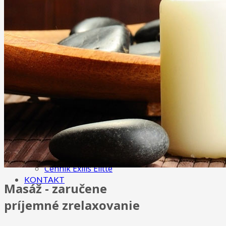
Anticelulitídová masáž
Ostatné masáže
Tejpovanie (taping, kineziotaping)
Maderoterapia
Terapia rázovou vlnou
KOZMETIKA
3D mihalnice
IPL procedúry
Exilis - Telo
Exilis - Tvár
O NÁS
GALÉRIA
CENNÍK
Cenník masáži
Cenník kozmetických služieb
Cenník Exilis Elitte
KONTAKT
Masáž - zaručene
príjemné zrelaxovanie