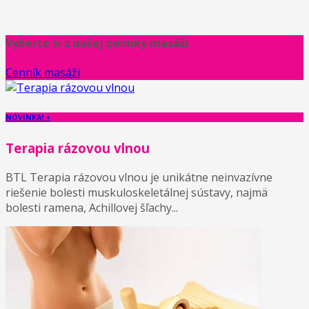
Vyberte si z našej ponuky masáži
Cenník masáži
NOVINKA! +
Terapia rázovou vlnou
BTL Terapia rázovou vlnou je unikátne neinvazívne
riešenie bolesti muskuloskeletálnej sústavy, najmä
bolesti ramena, Achillovej šľachy...