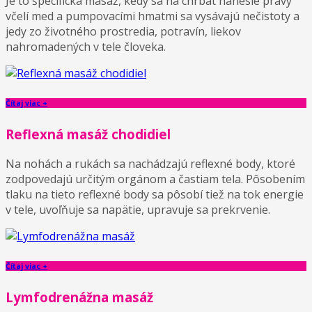
Je to špecifická masáž, kedy sa na chrbát nanesie pravý
včelí med a pumpovacími hmatmi sa vysávajú nečistoty a
jedy zo životného prostredia, potravín, liekov
nahromadených v tele človeka.
Čítaj viac +
Reflexná masáž chodidiel
Na nohách a rukách sa nachádzajú reflexné body, ktoré
zodpovedajú určitým orgánom a častiam tela. Pôsobením
tlaku na tieto reflexné body sa pôsobí tiež na tok energie
v tele, uvoľňuje sa napätie, upravuje sa prekrvenie.
Čítaj viac +
Lymfodrenážna masáž