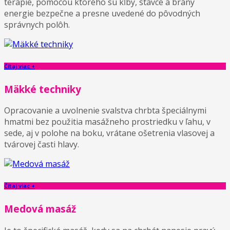
terapie, pomocou ktorého sú kĺby, stavce a brány
energie bezpečne a presne uvedené do pôvodných
správnych polôh.
Čítaj viac +
Mäkké techniky
Opracovanie a uvolnenie svalstva chrbta špeciálnymi
hmatmi bez použitia masážneho prostriedku v ľahu, v
sede, aj v polohe na boku, vrátane ošetrenia vlasovej a
tvárovej časti hlavy.
Čítaj viac +
Medová masáž