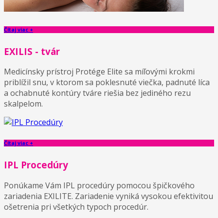
Čítaj viac +
EXILIS - tvár
Medicínsky prístroj Protége Elite sa míľovými krokmi
priblížil snu, v ktorom sa poklesnuté viečka, padnuté líca
a ochabnuté kontúry tváre riešia bez jediného rezu
skalpelom.
Čítaj viac +
IPL Procedúry
Ponúkame Vám IPL procedúry pomocou špičkového
zariadenia EXILITE. Zariadenie vyniká vysokou efektivitou
ošetrenia pri všetkých typoch procedúr.