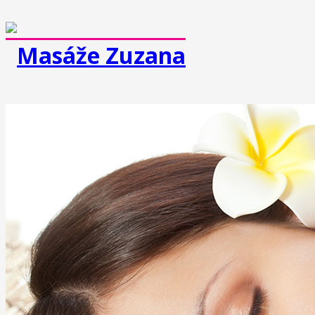
MASÁŽE
Klasická masáž
Športová masáž
Dornova metóda
Breussova masáž
Mäkké techniky
Medová masáž
Čokoládová masáž
Reflexná masáž chodidiel
Masáž lávovými kameňmi
Lymfodrenážna masáž
Prístrojová lymfodrenáž