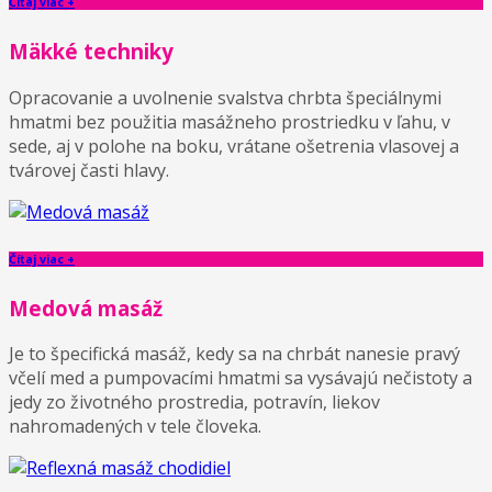
Čítaj viac +
Mäkké techniky
Opracovanie a uvolnenie svalstva chrbta špeciálnymi
hmatmi bez použitia masážneho prostriedku v ľahu, v
sede, aj v polohe na boku, vrátane ošetrenia vlasovej a
tvárovej časti hlavy.
Čítaj viac +
Medová masáž
Je to špecifická masáž, kedy sa na chrbát nanesie pravý
včelí med a pumpovacími hmatmi sa vysávajú nečistoty a
jedy zo životného prostredia, potravín, liekov
nahromadených v tele človeka.