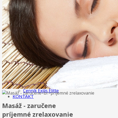
Anticelulitídová masáž
Ostatné masáže
Tejpovanie (taping, kineziotaping)
Maderoterapia
Terapia rázovou vlnou
KOZMETIKA
3D mihalnice
IPL procedúry
Exilis - Telo
Exilis - Tvár
O NÁS
GALÉRIA
CENNÍK
Cenník masáži
Cenník kozmetických služieb
Cenník Exilis Elitte
KONTAKT
Masáž - zaručene
príjemné zrelaxovanie