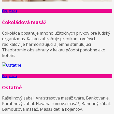
Čítaj viac +
Čokoládová masáž
Čokoláda obsahuje mnoho užitočných prvkov pre ľudský
organizmus. Kakao zabraňuje prenikaniu voľných
radikálov. Je harmonizujúcí a jemne stimulujúci.
Theobromin obsiahnutý v kakau pôsobí podobne ako
kofeín.
Čítaj viac +
Ostatné
Rašelinový zábal, Antistresová masáž tváre, Bankovanie,
Parafínový zábal, Havana rumová masáž, Bahenný zábal,
Bambusová masáž, Masáž detí a kojencov.