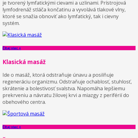
je tvorený lymfatickými cievami a uzlinami. Prístrojová
lymfodrenáž stláča končatinu a vyvolává tlakové vlny,
ktoré se snažia obnoviť ako lymfatický, tak i cievny
systém.
Čítaj viac +
Klasická masáž
Ide o masáž, ktorá odstraňuje únavu a posilňuje
regeneráciu organizmu. Odstraňuje ochablosť, stuhlosť,
skrátenie a bolestivosť svalstva. Napomáha lepšiemu
prekrveniu a návratu žilovej krvi a miazgy z periférií do
obehového centra.
Čítaj viac +