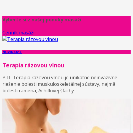
Vyberte si z našej ponuky masáži
Cenník masáži
NOVINKA! +
Terapia rázovou vlnou
BTL Terapia rázovou vlnou je unikátne neinvazívne
riešenie bolesti muskuloskeletálnej sústavy, najmä
bolesti ramena, Achillovej šľachy...