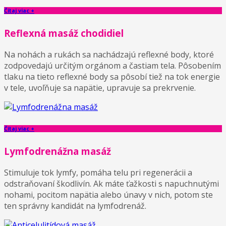
Čítaj viac +
Reflexná masáž chodidiel
Na nohách a rukách sa nachádzajú reflexné body, ktoré
zodpovedajú určitým orgánom a častiam tela. Pôsobením
tlaku na tieto reflexné body sa pôsobí tiež na tok energie
v tele, uvoľňuje sa napätie, upravuje sa prekrvenie.
Čítaj viac +
Lymfodrenážna masáž
Stimuluje tok lymfy, pomáha telu pri regenerácii a
odstraňovaní škodlivín. Ak máte ťažkosti s napuchnutými
nohami, pocitom napätia alebo únavy v nich, potom ste
ten správny kandidát na lymfodrenáž.