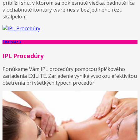
priblížil snu, v ktorom sa poklesnuté viečka, padnuté líca
a ochabnuté kontúry tváre riešia bez jediného rezu
skalpelom.
Čítaj viac +
IPL Procedúry
Ponúkame Vám IPL procedúry pomocou špičkového
zariadenia EXILITE. Zariadenie vyniká vysokou efektivitou
ošetrenia pri všetkých typoch procedúr.