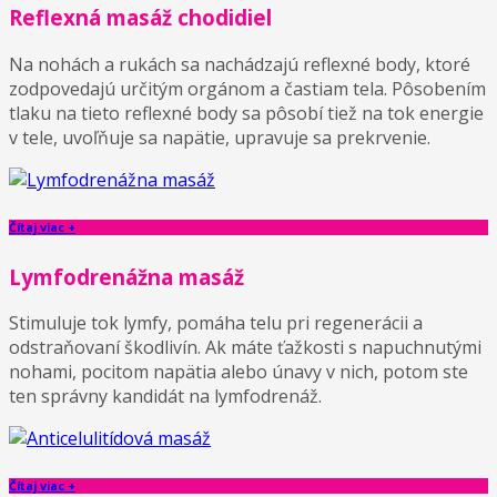
Reflexná masáž chodidiel
Na nohách a rukách sa nachádzajú reflexné body, ktoré
zodpovedajú určitým orgánom a častiam tela. Pôsobením
tlaku na tieto reflexné body sa pôsobí tiež na tok energie
v tele, uvoľňuje sa napätie, upravuje sa prekrvenie.
Čítaj viac +
Lymfodrenážna masáž
Stimuluje tok lymfy, pomáha telu pri regenerácii a
odstraňovaní škodlivín. Ak máte ťažkosti s napuchnutými
nohami, pocitom napätia alebo únavy v nich, potom ste
ten správny kandidát na lymfodrenáž.
Čítaj viac +