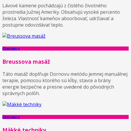
Lávové kamene pochádzajú z čistého životného
prostredia Južnej Ameriky. Obsahujú vysoké percento
železa. Vlastnosť kameňov absorbovať, udržiavať a
postupne odovzdávať teplo.
Čítaj viac +
Breussova masáž
Táto masáž doplňuje Dornovu metódu jemnej manuálnej
terapie, pomocou ktorého sú kĺby, stavce a brány
energie bezpečne a presne uvedené do pôvodných
správnych polôh.
Čítaj viac +
Mäkké techniky