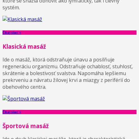
ktoré se snažia obnoviť ako lymfatický, tak i cievny
systém.
Čítaj viac +
Klasická masáž
Ide o masáž, ktorá odstraňuje únavu a posilňuje
regeneráciu organizmu. Odstraňuje ochablosť, stuhlosť,
skrátenie a bolestivosť svalstva. Napomáha lepšiemu
prekrveniu a návratu žilovej krvi a miazgy z periférií do
obehového centra.
Čítaj viac +
Športová masáž
Ide o druh klasickej masáže, ktorá je charakteristická