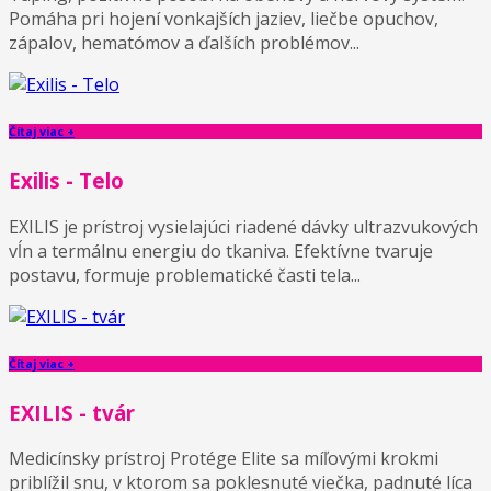
Pomáha pri hojení vonkajších jaziev, liečbe opuchov,
zápalov, hematómov a ďalších problémov...
Čítaj viac +
Exilis - Telo
EXILIS je prístroj vysielajúci riadené dávky ultrazvukových
vĺn a termálnu energiu do tkaniva. Efektívne tvaruje
postavu, formuje problematické časti tela...
Čítaj viac +
EXILIS - tvár
Medicínsky prístroj Protége Elite sa míľovými krokmi
priblížil snu, v ktorom sa poklesnuté viečka, padnuté líca