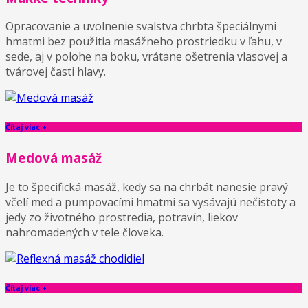
Opracovanie a uvolnenie svalstva chrbta špeciálnymi
hmatmi bez použitia masážneho prostriedku v ľahu, v
sede, aj v polohe na boku, vrátane ošetrenia vlasovej a
tvárovej časti hlavy.
Čítaj viac +
Medová masáž
Je to špecifická masáž, kedy sa na chrbát nanesie pravý
včelí med a pumpovacími hmatmi sa vysávajú nečistoty a
jedy zo životného prostredia, potravín, liekov
nahromadených v tele človeka.
Čítaj viac +