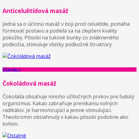
Anticelulitídová masáž
Jedná sa o účinnú masáž v boji proti celulitíde, pomáha
formovať postavu a podieľa sa na zlepšení kvality
pokožky. Pôsobí na tukové bunky zo zvlákneného
podkožia, stimuluje všetky podkožné štruktúry.
Čítaj viac +
Čokoládová masáž
Čokoláda obsahuje mnoho užitočných prvkov pre ľudský
organizmus. Kakao zabraňuje prenikaniu voľných
radikálov. Je harmonizujúcí a jemne stimulujúci.
Theobromin obsiahnutý v kakau pôsobí podobne ako
kofeín.