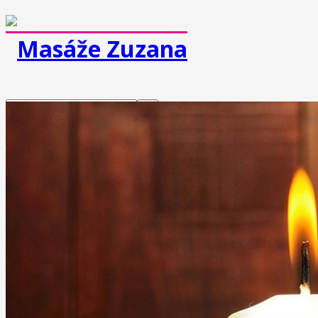
MASÁŽE
Klasická masáž
Športová masáž
Dornova metóda
Breussova masáž
Mäkké techniky
Medová masáž
Čokoládová masáž
Reflexná masáž chodidiel
Masáž lávovými kameňmi
Lymfodrenážna masáž
Prístrojová lymfodrenáž