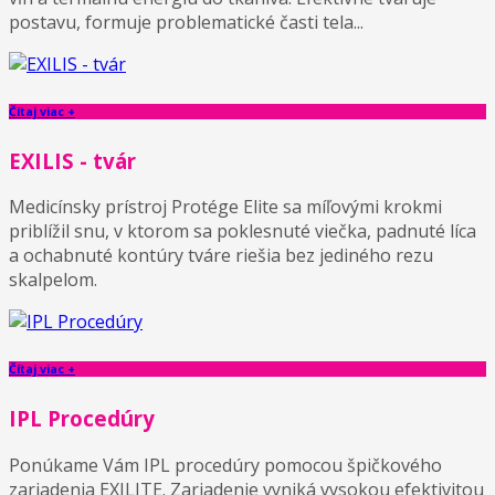
postavu, formuje problematické časti tela...
Čítaj viac +
EXILIS - tvár
Medicínsky prístroj Protége Elite sa míľovými krokmi
priblížil snu, v ktorom sa poklesnuté viečka, padnuté líca
a ochabnuté kontúry tváre riešia bez jediného rezu
skalpelom.
Čítaj viac +
IPL Procedúry
Ponúkame Vám IPL procedúry pomocou špičkového
zariadenia EXILITE. Zariadenie vyniká vysokou efektivitou