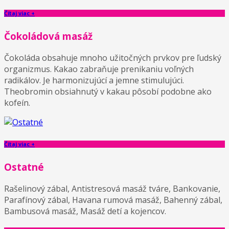
Čítaj viac +
Čokoládová masáž
Čokoláda obsahuje mnoho užitočných prvkov pre ľudský
organizmus. Kakao zabraňuje prenikaniu voľných
radikálov. Je harmonizujúcí a jemne stimulujúci.
Theobromin obsiahnutý v kakau pôsobí podobne ako
kofeín.
Čítaj viac +
Ostatné
Rašelinový zábal, Antistresová masáž tváre, Bankovanie,
Parafínový zábal, Havana rumová masáž, Bahenný zábal,
Bambusová masáž, Masáž detí a kojencov.