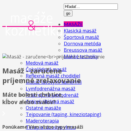
MASÁŽE
Klasická masáž
Športová masáž
Dornova metóda
Breussova masáž
Mäkké techniky
Medová masáž
Masáž - zaručene
Čokoládová masáž
Reflexná masáž chodidiel
príjemné zrelaxovanie
Masáž lávovými kameňmi
Lymfodrenážna masáž
Máte bolesti chrbtice,
Prístrojová lymfodrenáž
kĺbov alebo svalov?
Anticelulitídová masáž
Ostatné masáže
Tejpovanie (taping, kineziotaping)
Maderoterapia
Ponúkame Vám rôzne typy masáži
Terapia rázovou vlnou