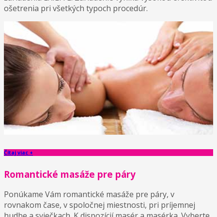
ošetrenia pri všetkých typoch procedúr.
Čítaj viac +
Romantické masáže pre páry
Ponúkame Vám romantické masáže pre páry, v
rovnakom čase, v spoločnej miestnosti, pri príjemnej
hudbe a sviečkach. K dispozícií masér a masérka. Vyberte