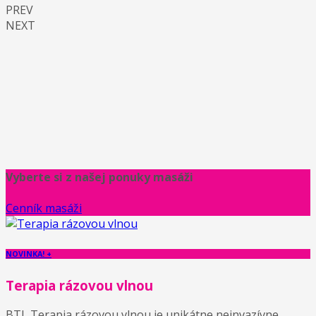
PREV
NEXT
Vyberte si z našej ponuky masáži
Cenník masáži
NOVINKA! +
Terapia rázovou vlnou
BTL Terapia rázovou vlnou je unikátne neinvazívne