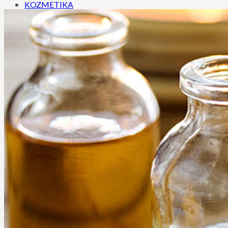
KOZMETIKA
3D mihalnice
IPL procedúry
Exilis - Telo
Exilis - Tvár
O NÁS
GALÉRIA
CENNÍK
Cenník masáži
Cenník kozmetických služieb
Cenník Exilis Elitte
KONTAKT