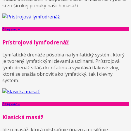
si zo širokej ponuky našich masáží.
Čítaj viac +
Prístrojová lymfodrenáž
Lymfatické drenáže pôsobia na lymfatický systém, ktorý
je tvorený lymfatickými cievami a uzlinami. Prístrojová
lymfodrenáž stláča končatinu a vyvolává tlakové vlny,
ktoré se snažia obnoviť ako lymfatický, tak i cievny
systém.
Čítaj viac +
Klasická masáž
Ide o masáž, ktorá odstraňuje únavu a posilňuje