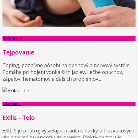
NOVINKA! +
Tejpovanie
Taping, pozitívne pôsobí na obehový a nervový systém.
Pomáha pri hojení vonkajších jaziev, liečbe opuchov,
zápalov, hematómov a ďalších problémov...
Čítaj viac +
Exilis - Telo
EXILIS je prístroj vysielajúci riadené dávky ultrazvukových
vĺn a termálnu energiu do tkaniva. Efektívne tvaruje