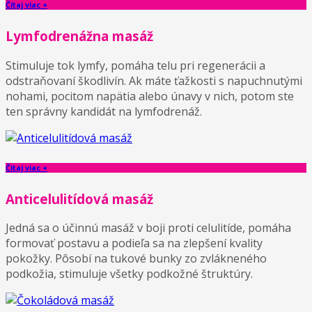
Čítaj viac +
Lymfodrenážna masáž
Stimuluje tok lymfy, pomáha telu pri regenerácii a
odstraňovaní škodlivín. Ak máte ťažkosti s napuchnutými
nohami, pocitom napätia alebo únavy v nich, potom ste
ten správny kandidát na lymfodrenáž.
Čítaj viac +
Anticelulitídová masáž
Jedná sa o účinnú masáž v boji proti celulitíde, pomáha
formovať postavu a podieľa sa na zlepšení kvality
pokožky. Pôsobí na tukové bunky zo zvlákneného
podkožia, stimuluje všetky podkožné štruktúry.