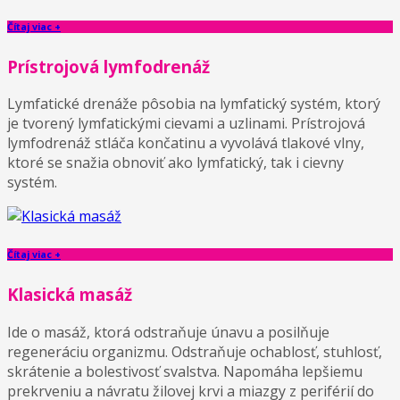
Čítaj viac +
Prístrojová lymfodrenáž
Lymfatické drenáže pôsobia na lymfatický systém, ktorý
je tvorený lymfatickými cievami a uzlinami. Prístrojová
lymfodrenáž stláča končatinu a vyvolává tlakové vlny,
ktoré se snažia obnoviť ako lymfatický, tak i cievny
systém.
Čítaj viac +
Klasická masáž
Ide o masáž, ktorá odstraňuje únavu a posilňuje
regeneráciu organizmu. Odstraňuje ochablosť, stuhlosť,
skrátenie a bolestivosť svalstva. Napomáha lepšiemu
prekrveniu a návratu žilovej krvi a miazgy z periférií do