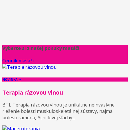
Vyberte si z našej ponuky masáži
Cenník masáži
NOVINKA! +
Terapia rázovou vlnou
BTL Terapia rázovou vlnou je unikátne neinvazívne
riešenie bolesti muskuloskeletálnej sústavy, najmä
bolesti ramena, Achillovej šľachy...