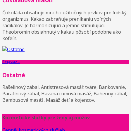
Čokoládová masáž
Čokoláda obsahuje mnoho užitočných prvkov pre ľudský
organizmus. Kakao zabraňuje prenikaniu voľných
radikálov. Je harmonizujúcí a jemne stimulujúci.
Theobromin obsiahnutý v kakau pôsobí podobne ako
kofeín.
Čítaj viac +
Ostatné
Rašelinový zábal, Antistresová masáž tváre, Bankovanie,
Parafínový zábal, Havana rumová masáž, Bahenný zábal,
Bambusová masáž, Masáž detí a kojencov.
Kozmetické služby pre ženy aj mužov
Cenník kozmetických služieb