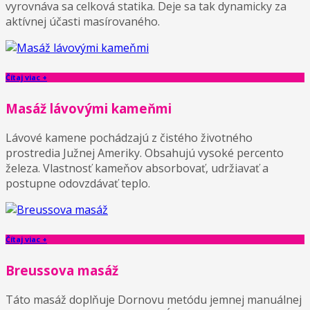
vyrovnáva sa celková statika. Deje sa tak dynamicky za
aktívnej účasti masírovaného.
Čítaj viac +
Masáž lávovými kameňmi
Lávové kamene pochádzajú z čistého životného
prostredia Južnej Ameriky. Obsahujú vysoké percento
železa. Vlastnosť kameňov absorbovať, udržiavať a
postupne odovzdávať teplo.
Čítaj viac +
Breussova masáž
Táto masáž doplňuje Dornovu metódu jemnej manuálnej