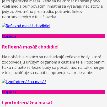
Je to špecifická masáž, kedy sa na chrbát nanesie pravý
včelí med a pumpovacími hmatmi sa vysávajú nečistoty a
jedy zo životného prostredia, potravín, liekov
nahromadených v tele človeka.
Čítaj viac +
Reflexná masáž chodidiel
Na nohách a rukách sa nachádzajú reflexné body, ktoré
zodpovedajú určitým orgánom a častiam tela. Pôsobením
tlaku na tieto reflexné body sa pôsobí tiež na tok energie
v tele, uvoľňuje sa napätie, upravuje sa prekrvenie.
Čítaj viac +
Lymfodrenážna masáž