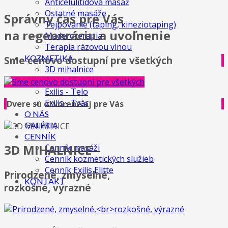
Anticelulitídová masáž
Ostatné masáže
Správny čas pre Vás
Tejpovanie (taping, kineziotaping)
na regeneráciu a uvoľnenie
Maderoterapia
Terapia rázovou vlnou
KOZMETIKA
Sme cenovo dostupní pre všetkých
3D mihalnice
IPL procedúry
Exilis - Telo
Exilis - Tvár
Dvere sú otvorené aj pre Vás
O NÁS
GALÉRIA
CENNÍK
3D MIHALNICE
Cenník masáži
Cenník kozmetických služieb
Cenník Exilis Elitte
Prirodzené, zmyselné,
KONTAKT
rozkošné, výrazné