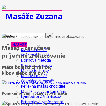
MASÁŽE
Masáž - zaručene
Klasická masáž
príjemné zrelaxovanie
Športová masáž
Dornova metóda
Breussova masáž
Máte bolesti chrbtice,
Mäkké techniky
kĺbov alebo svalov?
Medová masáž
Čokoládová masáž
Reflexná masáž chodidiel
Masáž lávovými kameňmi
Ponúkame Vám rôzne typy masáži
Lymfodrenážna masáž
Prístrojová lymfodrenáž