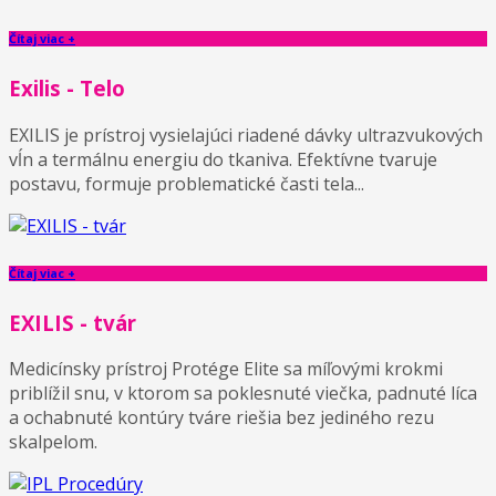
Čítaj viac +
Exilis - Telo
EXILIS je prístroj vysielajúci riadené dávky ultrazvukových
vĺn a termálnu energiu do tkaniva. Efektívne tvaruje
postavu, formuje problematické časti tela...
Čítaj viac +
EXILIS - tvár
Medicínsky prístroj Protége Elite sa míľovými krokmi
priblížil snu, v ktorom sa poklesnuté viečka, padnuté líca
a ochabnuté kontúry tváre riešia bez jediného rezu
skalpelom.