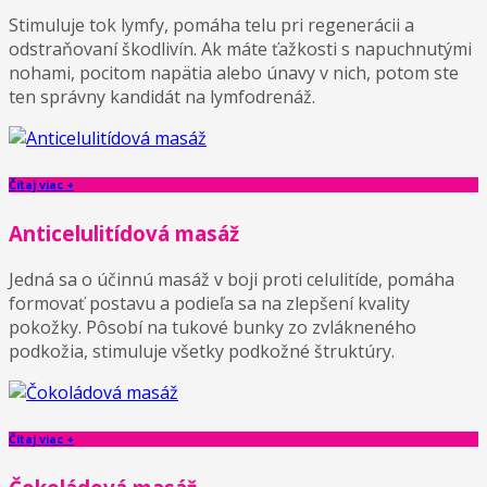
Stimuluje tok lymfy, pomáha telu pri regenerácii a
odstraňovaní škodlivín. Ak máte ťažkosti s napuchnutými
nohami, pocitom napätia alebo únavy v nich, potom ste
ten správny kandidát na lymfodrenáž.
Čítaj viac +
Anticelulitídová masáž
Jedná sa o účinnú masáž v boji proti celulitíde, pomáha
formovať postavu a podieľa sa na zlepšení kvality
pokožky. Pôsobí na tukové bunky zo zvlákneného
podkožia, stimuluje všetky podkožné štruktúry.
Čítaj viac +