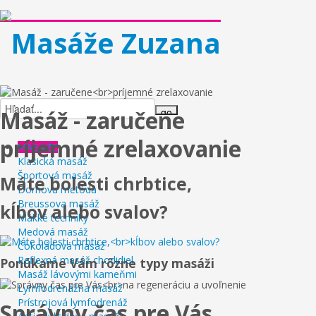
Masáž - zaručene
príjemné zrelaxovanie
MASÁŽE
Klasická masáž
Športová masáž
Máte bolesti chrbtice,
Dornova metóda
Breussova masáž
kĺbov alebo svalov?
Mäkké techniky
Medová masáž
Čokoládová masáž
Reflexná masáž chodidiel
Ponúkame Vám rôzne typy masáži
Masáž lávovými kameňmi
Lymfodrenážna masáž
Prístrojová lymfodrenáž
Správny čas pre Vás