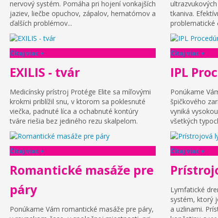
nervový systém. Pomáha pri hojení vonkajších
ultrazvukových
jaziev, liečbe opuchov, zápalov, hematómov a
tkaniva. Efektí
ďalších problémov...
problematické ča
Čítaj viac +
Čítaj viac +
EXILIS - tvár
IPL Pro
Medicínsky prístroj Protége Elite sa míľovými
Ponúkame Vám
krokmi priblížil snu, v ktorom sa poklesnuté
špičkového zar
viečka, padnuté líca a ochabnuté kontúry
vyniká vysokou 
tváre riešia bez jediného rezu skalpelom.
všetkých typoc
Čítaj viac +
Čítaj viac +
Romantické masáže pre
Prístro
páry
Lymfatické dre
systém, ktorý 
Ponúkame Vám romantické masáže pre páry,
a uzlinami. Prí