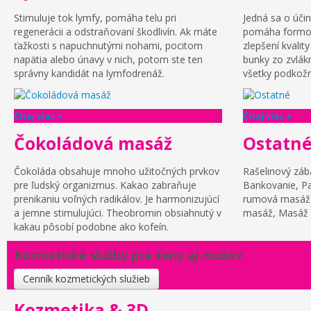
Stimuluje tok lymfy, pomáha telu pri
Jedná sa o účin
regenerácii a odstraňovaní škodlivín. Ak máte
pomáha formov
ťažkosti s napuchnutými nohami, pocitom
zlepšení kvalit
napätia alebo únavy v nich, potom ste ten
bunky zo zvlák
správny kandidát na lymfodrenáž.
všetky podkožn
Čítaj viac +
Čítaj viac +
Čokoládová masáž
Ostatn
Čokoláda obsahuje mnoho užitočných prvkov
Rašelinový záb
pre ľudský organizmus. Kakao zabraňuje
Bankovanie, Pa
prenikaniu voľných radikálov. Je harmonizujúcí
rumová masáž,
a jemne stimulujúci. Theobromin obsiahnutý v
masáž, Masáž d
kakau pôsobí podobne ako kofeín.
Kozmetické služby pre ženy aj mužov
Cenník kozmetických služieb
Kozmetika & 3D