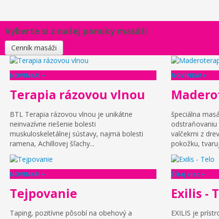
Vyberte si z našej ponuky masáži
Cenník masáži
NOVINKA! +
NOVINKA! +
Terapia rázovou vlnou
Madero
BTL Terapia rázovou vlnou je unikátne
špeciálna mas
neinvazívne riešenie bolesti
odstraňovaniu 
muskuloskeletálnej sústavy, najmä bolesti
valčekmi z drev
ramena, Achillovej šľachy...
pokožku, tvaruj
NOVINKA! +
Čítaj viac +
Tejpovanie
Exilis - 
Taping, pozitívne pôsobí na obehový a
EXILIS je prístr