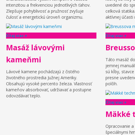
intenzitou a frekvenciou jednotlivých ťahov.
uvedené do spr
Zlepšuje pohyblivosť a pružnosť zvyšuje
celková statik
čulosť a energetickú úroveň organizmu.
aktívnej účast
Čítaj viac +
Čítaj viac +
Masáž lávovými
Breuss
kameňmi
Táto masáž do
jemnej manuál
Lávové kamene pochádzajú z čistého
sú kĺby, stavc
životného prostredia Južnej Ameriky.
presne uveden
Obsahujú vysoké percento železa. Vlastnosť
polôh.
kameňov absorbovať, udržiavať a postupne
odovzdávať teplo.
Čítaj viac +
Mäkké 
Opracovanie a 
špeciálnymi h