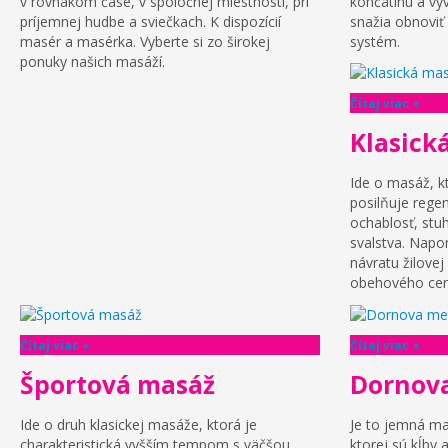
v rovnakom čase, v spoločnej miestnosti, pri
končatinu a vyv
príjemnej hudbe a sviečkach. K dispozícií
snažia obnoviť 
masér a masérka. Vyberte si zo širokej
systém.
ponuky našich masáží.
Čítaj viac +
Klasick
Ide o masáž, k
posilňuje rege
ochablosť, stuh
svalstva. Napo
návratu žilovej 
obehového cen
Čítaj viac +
Čítaj viac +
Športová masáž
Dornov
Ide o druh klasickej masáže, ktorá je
Je to jemná m
charakteristická vyšším tempom s väčšou
ktorej sú kĺby