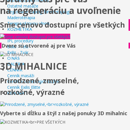
Anticelulitídová masáž
Ostatné masáže
na regeneráciu a uvoľnenie
Tejpovanie (taping, kineziotaping)
Maderoterapia
Sme cenovo dostupní pre všetkých
Terapia rázovou vlnou
KOZMETIKA
3D mihalnice
IPL procedúry
Dvere sú otvorené aj pre Vás
Exilis - Telo
Exilis - Tvár
O NÁS
3D MIHALNICE
GALÉRIA
CENNÍK
Cenník masáži
Prirodzené, zmyselné,
Cenník kozmetických služieb
Cenník Exilis Elitte
rozkošné, výrazné
KONTAKT
Vyberte si dĺžku a štýl z našej ponuky 3D mihalnic