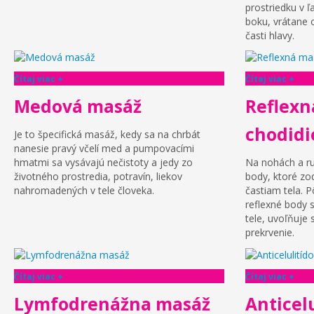
prostriedku v ľ
boku, vrátane o
časti hlavy.
Čítaj viac +
Čítaj viac +
Medová masáž
Reflexn
chodidi
Je to špecifická masáž, kedy sa na chrbát
nanesie pravý včelí med a pumpovacími
hmatmi sa vysávajú nečistoty a jedy zo
Na nohách a ru
životného prostredia, potravín, liekov
body, ktoré z
nahromadených v tele človeka.
častiam tela. 
reflexné body s
tele, uvoľňuje 
prekrvenie.
Čítaj viac +
Čítaj viac +
Lymfodrenážna masáž
Anticel